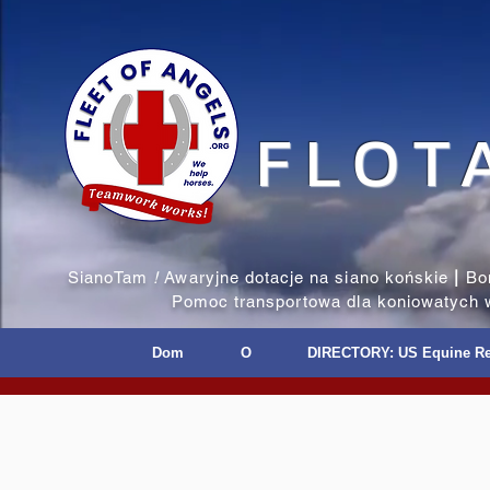
FLOT
SianoTam
!
Awaryjne dotacje na siano końskie
|
Bo
Pomoc transportowa dla koniowatych 
Dom
O
DIRECTORY: US Equine R