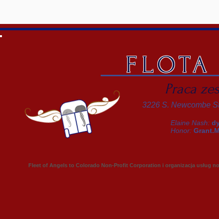
FLOTA
Praca ze
3226 S. Newcombe S
Elaine Nash:
d
Honor:
Grant.
Fleet of Angels to Colorado Non-Profit Corporation i organizacja usług