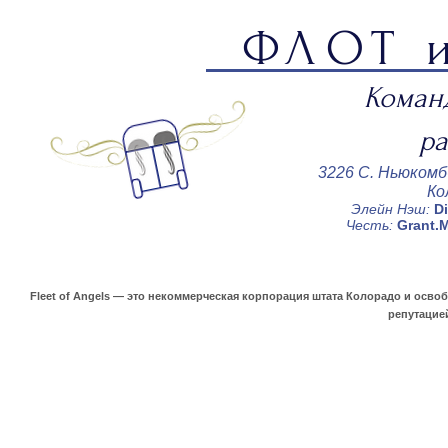
ФЛОТ
Коман
ра
3226 С. Ньюком
Ко
Элейн Нэш:
D
Честь:
Grant.
Fleet of Angels — это некоммерческая корпорация штата Колорадо и осво
репутаци