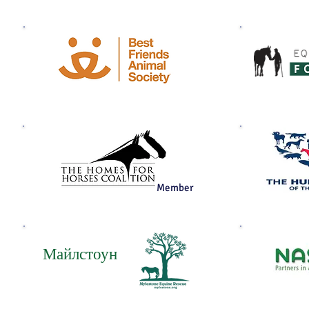
Member
Майлстоун