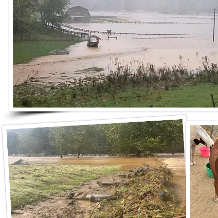
УКРАИНА ЛОШАДИ
СПЕЦИАЛЬНЫЙ ФОНД
ВОЕННОГО ВРЕМЕНИ
ЧРЕЗВЫЧАЙНАЯ
ПОДДЕРЖКА
ПОДАТЬ ЗАЯВКУ НА ЭТОТ ГРАНТ ТОЛЬКО ЕСЛИ