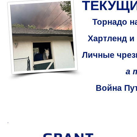
ТЕКУЩ
Торнадо н
Хартленд и
Личные чрез
а т
Война Пут