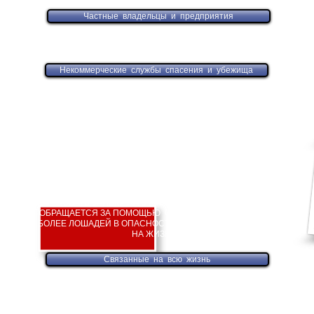
Частные владельцы и предприятия
USA applicants only. ~ Тільки заявники з США.
Некоммерческие службы спасения и убежища
ПОЖИЗНЕННЫЙ ГРАНТ
ПОДАТЬ ЗАЯВКУ НА ЭТОТ ГРАНТ ТОЛЬКО ЕСЛИ
ОБРАЩАЕТСЯ ЗА ПОМОЩЬЮ СОДЕРЖАНИЕ ДВУХ ИЛИ
БОЛЕЕ ЛОШАДЕЙ В ОПАСНОСТИ, СВЯЗАННЫХ ВМЕСТЕ
НА ЖИЗНЬ.
Связанные на всю жизнь
USA applicants only. ~ Тільки заявники з США.