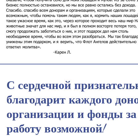
оказали, чтобы получить сено для моих лошадей и мулов. Из-за Covid 
бизнес полностью остановился, но мы все равно остались без дохода.
Спасибо. спасибо всем донорам и организациям, которые сделали это
возможным, чтобы помочь таким людям, как я, кормить наших лошаде
такое ужасное время, как это, через которое проходит весь наш мир 
животные значат для нас мир, и я был в полном восторге потеря того, 
смогу продолжать заботиться о них, и этот подарок дал нам столь
необходимое время, чтобы во всем этом разобраться.
Мы так благода
унижены этим подарком, и я
верить, что Флот Ангелов действительно
ответил
молитва».
-Карен Л.
С сердечной признательно
благодарит каждого дон
организации и фонды за 
работу возможной!