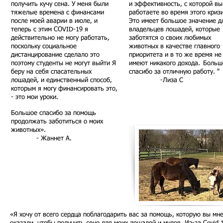
получить кучу сена. У меня были
и эффективность, с которой вы
тяжелые времена с финансами
работаете во время этого криз
после моей аварии в июле, и
Это имеет большое значение д
теперь с этим COVID-19 я
владельцев лошадей, которые
действительно не могу работать,
заботятся о своих любимых
поскольку социальное
животных в качестве главного
дистанцирование сделало это
приоритета и в то же время не
поэтому студенты не могут выйти Я
имеют никакого дохода.
Больш
беру на себя спасательных
спасибо за отличную работу. "
лошадей, и единственный способ,
-Лиза С
которым я могу финансировать это,
- это мои уроки.
Большое спасибо за помощь
продолжать заботиться о моих
животных».
- Жаннет А.
«Я хочу от всего сердца поблагодарить вас за помощь, которую вы мн